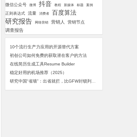
抖音
微信公众号
微博
教程
新媒体
标题
案例
百度算法
流量
正则表达式
消费者
研究报告
营销人
营销节点
网络营销
调查报告
10个流行生产力应用的开源替代方案
初创公司如何免费的获取潜在客户的方法
在线简历生成工具Resume Builder
稳定好用的机场推荐（2025）
研究中国“省墙”：出省就拦，比GFW封锁列表更大，更新更频繁且随意