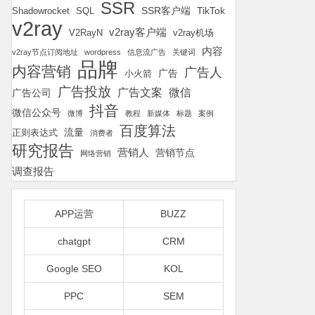
SSR
SSR客户端
TikTok
Shadowrocket
SQL
v2ray
v2ray客户端
v2ray机场
V2RayN
内容
v2ray节点订阅地址
wordpress
信息流广告
关键词
品牌
内容营销
广告人
广告
小火箭
广告投放
广告文案
微信
广告公司
抖音
微信公众号
微博
教程
新媒体
标题
案例
百度算法
流量
正则表达式
消费者
研究报告
营销人
营销节点
网络营销
调查报告
APP运营
BUZZ
chatgpt
CRM
Google SEO
KOL
PPC
SEM