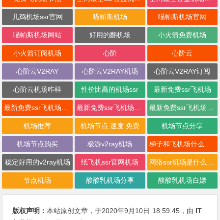
几鸡机场ssr官网
喵帕斯机场
喵帕斯机场官网
喵帕斯机场网站
好用的翻机场
小火箭免费机场
小火箭订阅机场
心阶
心阶云
心阶云V2RAY
心阶云V2RAY机场
心阶云V2RAY订阅
心阶云机场咋样
性价比高的机场ssr
最新免费ssr飞机场
最新免费ssr飞机场2021
最新免费ssr飞机场二维码
最新免费ssr飞机场订阅
机场推荐
机场节点 速度 免费
机场节点分享
机场节点购买
极游v2ray机场
梯子和飞机场什么意思
稳定好用的v2ray机场
纸飞机ssr官网机场
网络ssr机场是什么意思
节点机场
酸酸乳机场分享
酸酸乳机场白嫖
版权声明：
本站原创文章，于2020年9月10日
18:59:45
，由
IT