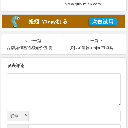
www.qiuyinvpn.com
上一篇
下一篇
品牌如何塑造感知价值-促成购买的关键
多快加速器-trojan节点购买-机场推荐
文
发表评论
章
导
航
*
昵称