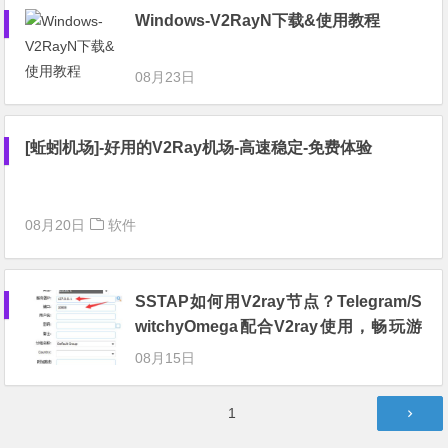
Windows-V2RayN下载&使用教程
08月23日
[蚯蚓机场]-好用的V2Ray机场-高速稳定-免费体验
08月20日
软件
SSTAP如何用V2ray节点？Telegram/S
witchyOmega配合V2ray使用，畅玩游
戏和应用
08月15日
文
第
1
章
页