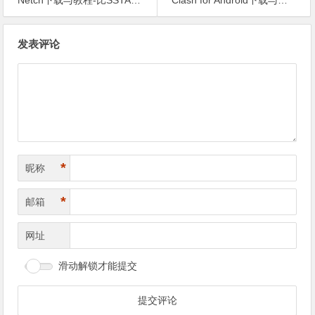
Netch下载与教程-比SSTAP更好用的游戏加速器
Clash for Android下载与教程-支持ssr/v2ray的安卓客户端
文
发表评论
章
导
航
*
昵称
*
邮箱
网址
滑动解锁才能提交