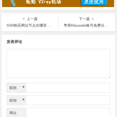
上一篇
下一篇
SSR购买网址节点在哪里买ssr线路梯子哪个网站好如何购买ssr账号
苹果Kitsunebi账号免费分享购买下载安装v2ray iOS客户端Kitsunebi
文
发表评论
章
导
航
*
昵称
*
邮箱
网址