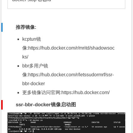
推荐镜像:
kcptun镜
像:
https://hub.docker.com/r/mritd/shadowsoc
ks/
bbr多用户镜
像:
https://hub.docker.com/r/letssudormrf/ssr-
bbr-docker
更多镜像访问官网:
https://hub.docker.com/
ssr-bbr-docker镜像启动图