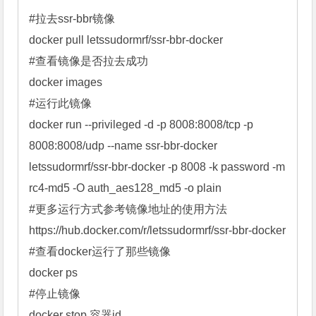
#拉去ssr-bbr镜像

docker pull letssudormrf/ssr-bbr-docker

#查看镜像是否拉去成功

docker images

#运行此镜像

docker run --privileged -d -p 8008:8008/tcp -p 
8008:8008/udp --name ssr-bbr-docker 
letssudormrf/ssr-bbr-docker -p 8008 -k password -m 
rc4-md5 -O auth_aes128_md5 -o plain

#更多运行方式参考镜像地址的使用方法

https://hub.docker.com/r/letssudormrf/ssr-bbr-docker

#查看docker运行了那些镜像

docker ps

#停止镜像

docker stop 容器id