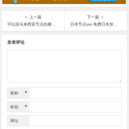
上一篇
下一篇
可以连马来西亚节点的梯子-V2ray节点购买
日本节点ssr-免费日本加速器推荐-日本ip梯子
文
发表评论
章
导
航
*
昵称
*
邮箱
网址