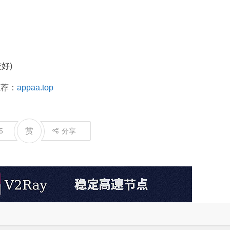
好)
推荐：
appaa.top
赏
5
分享