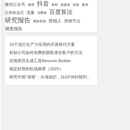
抖音
微信公众号
微博
教程
新媒体
标题
案例
百度算法
流量
正则表达式
消费者
研究报告
营销人
营销节点
网络营销
调查报告
10个流行生产力应用的开源替代方案
初创公司如何免费的获取潜在客户的方法
在线简历生成工具Resume Builder
稳定好用的机场推荐（2025）
研究中国“省墙”：出省就拦，比GFW封锁列表更大，更新更频繁且随意