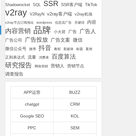
SSR
SSR客户端
TikTok
Shadowrocket
SQL
v2ray
v2ray客户端
v2ray机场
V2RayN
内容
v2ray节点订阅地址
wordpress
信息流广告
关键词
品牌
内容营销
广告人
广告
小火箭
广告投放
广告文案
微信
广告公司
抖音
微信公众号
微博
教程
新媒体
标题
案例
百度算法
流量
正则表达式
消费者
研究报告
营销人
营销节点
网络营销
调查报告
APP运营
BUZZ
chatgpt
CRM
Google SEO
KOL
PPC
SEM