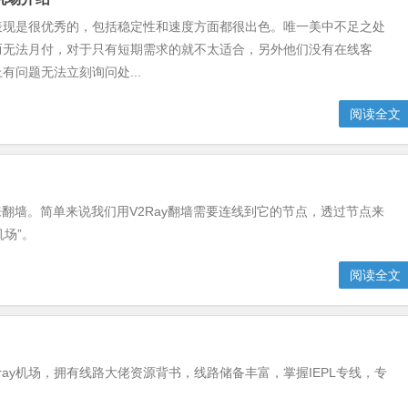
表现是很优秀的，包括稳定性和速度方面都很出色。唯一美中不足之处
而无法月付，对于只有短期需求的就不太适合，另外他们没有在线客
有问题无法立刻询问处...
阅读全文
式来翻墙。简单来说我们用V2Ray翻墙需要连线到它的节点，透过节点来
机场”。
阅读全文
V2ray机场，拥有线路大佬资源背书，线路储备丰富，掌握IEPL专线，专