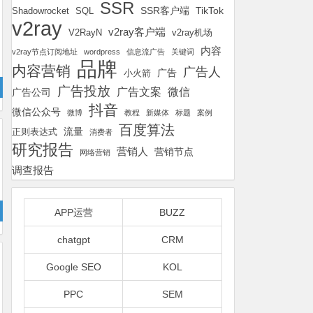
SSR
SSR客户端
TikTok
Shadowrocket
SQL
v2ray
v2ray客户端
v2ray机场
V2RayN
内容
v2ray节点订阅地址
wordpress
信息流广告
关键词
品牌
内容营销
广告人
广告
小火箭
广告投放
广告文案
微信
广告公司
抖音
微信公众号
微博
教程
新媒体
标题
案例
百度算法
流量
正则表达式
消费者
研究报告
营销人
营销节点
网络营销
调查报告
APP运营
BUZZ
chatgpt
CRM
Google SEO
KOL
PPC
SEM