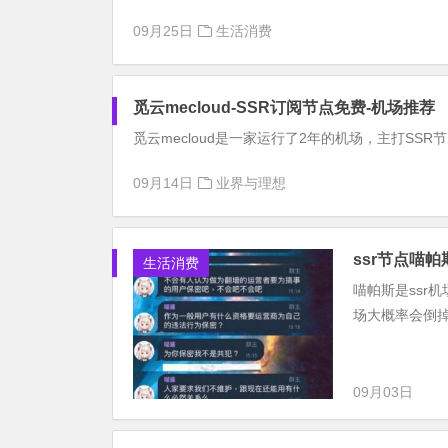
09月25日
生活消费
觅云mecloud-SSR订阅节点免费-机场推荐
觅云mecloud是一家运行了2年的机场，主打SSR节
09月14日
业界与理想
ssr节点喵帕
生活消费
喵帕斯是ssr
场大概率会倒
09月03日