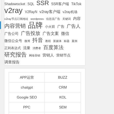
SSR
SSR客户端
TikTok
Shadowrocket
SQL
v2ray
v2ray客户端
v2ray机场
V2RayN
内容
v2ray节点订阅地址
wordpress
信息流广告
关键词
品牌
内容营销
广告人
广告
小火箭
广告投放
广告文案
微信
广告公司
抖音
微信公众号
微博
教程
新媒体
标题
案例
百度算法
流量
正则表达式
消费者
研究报告
营销人
营销节点
网络营销
调查报告
APP运营
BUZZ
chatgpt
CRM
Google SEO
KOL
PPC
SEM