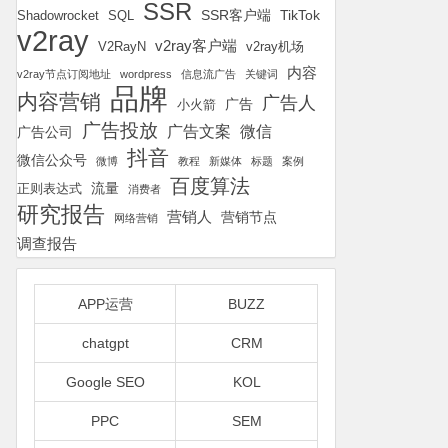
SSR
SSR客户端
TikTok
Shadowrocket
SQL
v2ray
v2ray客户端
v2ray机场
V2RayN
内容
v2ray节点订阅地址
wordpress
信息流广告
关键词
品牌
内容营销
广告人
广告
小火箭
广告投放
广告文案
微信
广告公司
抖音
微信公众号
微博
教程
新媒体
标题
案例
百度算法
流量
正则表达式
消费者
研究报告
营销人
营销节点
网络营销
调查报告
APP运营
BUZZ
chatgpt
CRM
Google SEO
KOL
PPC
SEM